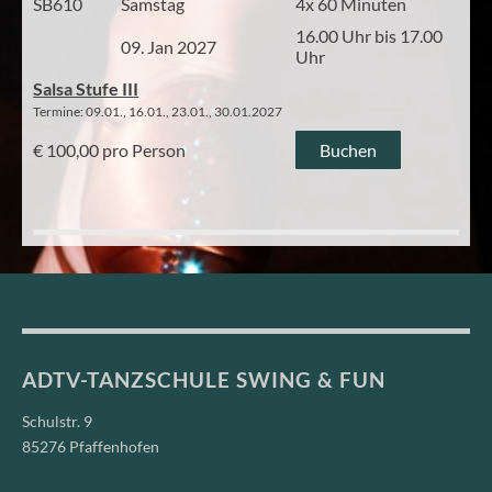
SB610
Samstag
4x 60 Minuten
16.00 Uhr bis 17.00
09. Jan 2027
Uhr
Salsa Stufe III
Termine: 09.01., 16.01., 23.01., 30.01.2027
€ 100,00 pro Person
Buchen
ADTV-TANZSCHULE SWING & FUN
Schulstr. 9
85276 Pfaffenhofen