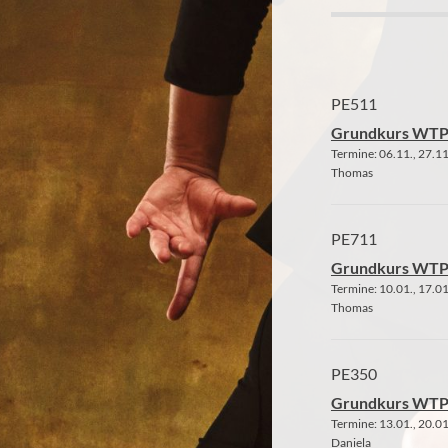
PE511
Grundkurs WTP 
Termine: 06.11., 27.11
Thomas
PE711
Grundkurs WTP 
Termine: 10.01., 17.01
Thomas
PE350
Grundkurs WTP 
Termine: 13.01., 20.01
Daniela